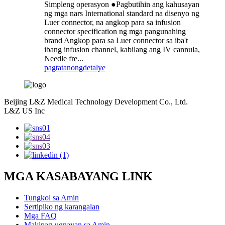
Simpleng operasyon ●Pagbutihin ang kahusayan
ng mga nars International standard na disenyo ng
Luer connector, na angkop para sa infusion
connector specification ng mga pangunahing
brand Angkop para sa Luer connector sa iba't
ibang infusion channel, kabilang ang IV cannula,
Needle fre...
pagtatanong
detalye
Beijing L&Z Medical Technology Development Co., Ltd.
L&Z US Inc
MGA KASABAYANG LINK
Tungkol sa Amin
Sertipiko ng karangalan
Mga FAQ
Makipag-ugnayan sa Amin