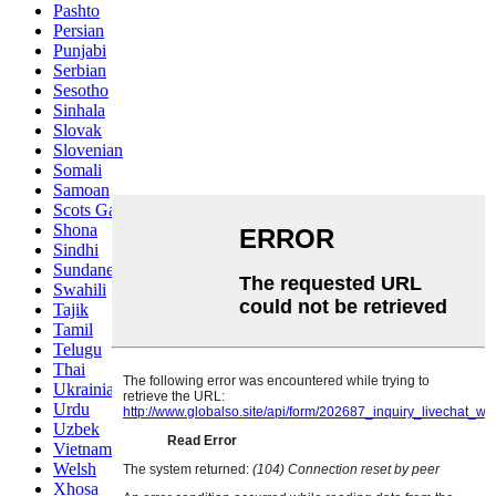
Pashto
Persian
Punjabi
Serbian
Sesotho
Sinhala
Slovak
Slovenian
Somali
Samoan
Scots Gaelic
Shona
Sindhi
Sundanese
Swahili
Tajik
Tamil
Telugu
Thai
Ukrainian
Urdu
Uzbek
Vietnamese
Welsh
Xhosa