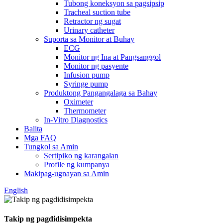
Tubong koneksyon sa pagsipsip
Tracheal suction tube
Retractor ng sugat
Urinary catheter
Suporta sa Monitor at Buhay
ECG
Monitor ng Ina at Pangsanggol
Monitor ng pasyente
Infusion pump
Syringe pump
Produktong Pangangalaga sa Bahay
Oximeter
Thermometer
In-Vitro Diagnostics
Balita
Mga FAQ
Tungkol sa Amin
Sertipiko ng karangalan
Profile ng kumpanya
Makipag-ugnayan sa Amin
English
Takip ng pagdidisimpekta