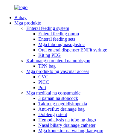
Bahay
Mga produkto
Enteral feeding system
Enteral feeding pump
Enteral feeding sets
Mga tubo ng nasogastric
Oral enteral dispenser ENFit syringe
Kit ng PEG
Kabuuang parenteral na nutrisyon
TPN bag
Mga produkto ng vascular access
CVC
PICC
Port
Mga medikal na consumable
3 paraan na stopcock
Takip ng pagdidisimpekta
Anti-reflux drainage bag
Dobleng j stent
Hemodialysis na tubo ng dugo
Nasal biliary drainage catheter
Mga konektor na walang karayom