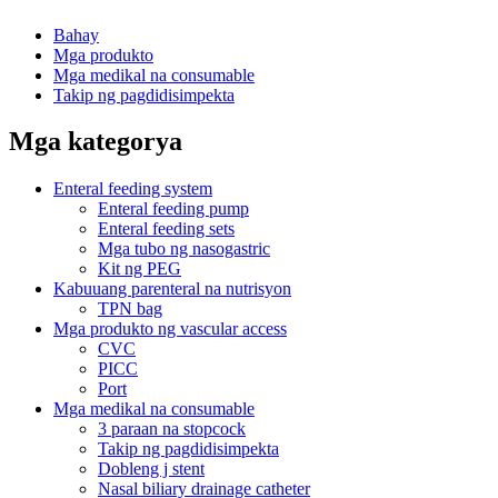
Bahay
Mga produkto
Mga medikal na consumable
Takip ng pagdidisimpekta
Mga kategorya
Enteral feeding system
Enteral feeding pump
Enteral feeding sets
Mga tubo ng nasogastric
Kit ng PEG
Kabuuang parenteral na nutrisyon
TPN bag
Mga produkto ng vascular access
CVC
PICC
Port
Mga medikal na consumable
3 paraan na stopcock
Takip ng pagdidisimpekta
Dobleng j stent
Nasal biliary drainage catheter