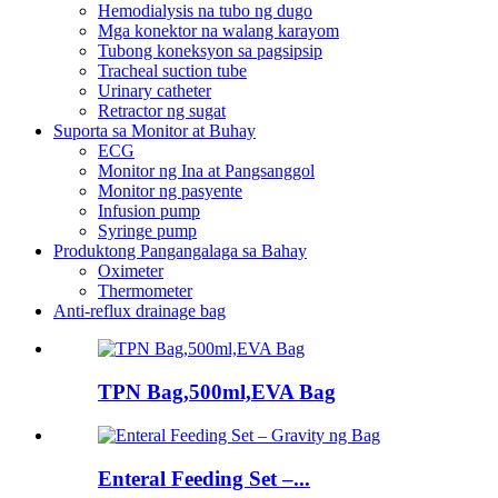
Hemodialysis na tubo ng dugo
Mga konektor na walang karayom
Tubong koneksyon sa pagsipsip
Tracheal suction tube
Urinary catheter
Retractor ng sugat
Suporta sa Monitor at Buhay
ECG
Monitor ng Ina at Pangsanggol
Monitor ng pasyente
Infusion pump
Syringe pump
Produktong Pangangalaga sa Bahay
Oximeter
Thermometer
Anti-reflux drainage bag
TPN Bag,500ml,EVA Bag
Enteral Feeding Set –...